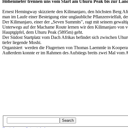
Höhenmeter trennen uns vom Start am Uhuru Peak bis zur Landun
Ernest Hemingway skizzierte den Kilimanjaro, den höchsten Berg Afrik
man im Laufe einer Besteigung eine unglaubliche Pflanzenvielfalt, der
Der Kilimanjaro, einer der „Seven Summits", ragt mit seinem gewalt
Unterwegs auf der Machame Route lernen wir den Kilimanjaro von ve
Hauptgipfel, dem Uhuru Peak (5895m) geht.
Der Südost Startplatz vom Dach Afrikas befindet sich zwischen Uhuru
tiefer liegende Moshi.
Organisiert werden die Flugreisen von Thomas Laemmle in Koopera
Außerdem konnte er im Rahmen des Aufstiegs breits zwei Mal vom Ar
Search