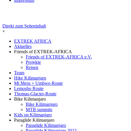
Impressum
Direkt zum Seiteninhalt
×
EXTREK AFRICA
Aktuelles
Friends of EXTREK-AFRICA
Friends of EXTREK-AFRICA e.V.
Projekte
Reisen
Team
Hike Kilimanjaro
Mt Meru + Umbwe-Route
Lemosho Route
Thomas-Glacier-Route
Bike Kilimanjaro
Bike Kilimanjaro
MTB summits
Kids on Kilimanjaro
Paraglide Kilimanjaro
Paraglide Kilimanjaro
Paraglide Kilimanjaro 2022