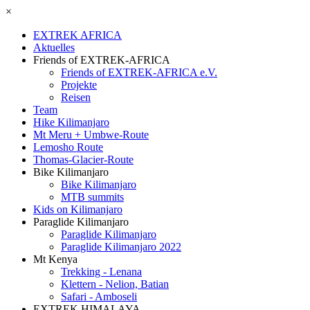
×
EXTREK AFRICA
Aktuelles
Friends of EXTREK-AFRICA
Friends of EXTREK-AFRICA e.V.
Projekte
Reisen
Team
Hike Kilimanjaro
Mt Meru + Umbwe-Route
Lemosho Route
Thomas-Glacier-Route
Bike Kilimanjaro
Bike Kilimanjaro
MTB summits
Kids on Kilimanjaro
Paraglide Kilimanjaro
Paraglide Kilimanjaro
Paraglide Kilimanjaro 2022
Mt Kenya
Trekking - Lenana
Klettern - Nelion, Batian
Safari - Amboseli
EXTREK HIMALAYA