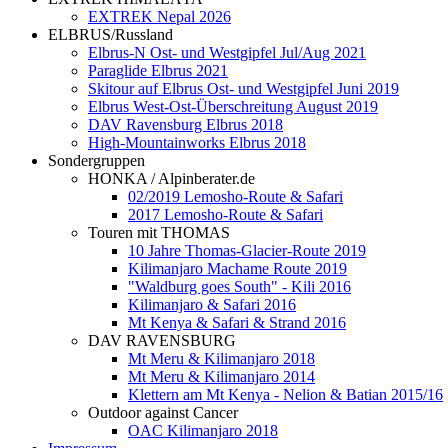
EXTREK Nepal 2026
ELBRUS/Russland
Elbrus-N Ost- und Westgipfel Jul/Aug 2021
Paraglide Elbrus 2021
Skitour auf Elbrus Ost- und Westgipfel Juni 2019
Elbrus West-Ost-Überschreitung August 2019
DAV Ravensburg Elbrus 2018
High-Mountainworks Elbrus 2018
Sondergruppen
HONKA / Alpinberater.de
02/2019 Lemosho-Route & Safari
2017 Lemosho-Route & Safari
Touren mit THOMAS
10 Jahre Thomas-Glacier-Route 2019
Kilimanjaro Machame Route 2019
"Waldburg goes South" - Kili 2016
Kilimanjaro & Safari 2016
Mt Kenya & Safari & Strand 2016
DAV RAVENSBURG
Mt Meru & Kilimanjaro 2018
Mt Meru & Kilimanjaro 2014
Klettern am Mt Kenya - Nelion & Batian 2015/16
Outdoor against Cancer
OAC Kilimanjaro 2018