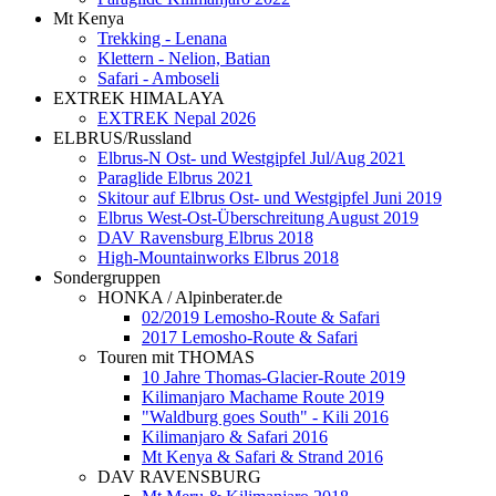
Mt Kenya
Trekking - Lenana
Klettern - Nelion, Batian
Safari - Amboseli
EXTREK HIMALAYA
EXTREK Nepal 2026
ELBRUS/Russland
Elbrus-N Ost- und Westgipfel Jul/Aug 2021
Paraglide Elbrus 2021
Skitour auf Elbrus Ost- und Westgipfel Juni 2019
Elbrus West-Ost-Überschreitung August 2019
DAV Ravensburg Elbrus 2018
High-Mountainworks Elbrus 2018
Sondergruppen
HONKA / Alpinberater.de
02/2019 Lemosho-Route & Safari
2017 Lemosho-Route & Safari
Touren mit THOMAS
10 Jahre Thomas-Glacier-Route 2019
Kilimanjaro Machame Route 2019
"Waldburg goes South" - Kili 2016
Kilimanjaro & Safari 2016
Mt Kenya & Safari & Strand 2016
DAV RAVENSBURG