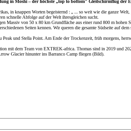
g in Moshi – der höchste „top to bottom" Gleitschirmflug der E
as, in knappen Worten begeisternd : „ ... so weit wie die ganze Welt, 
en schnelle Abfolge auf der Welt ihresgleichen sucht.
igen Massiv von 50 x 80 km Grundfläche aus einer rund 800 m hohen S
rschiedenen Seiten kennen. Wir queren die gesamte Südseite auf dem
 Peak und Stella Point. Am Ende der Trockenzeit, früh morgens, herrs
tion mit dem Team von EXTREK-africa. Thomas sind in 2019 und 2020 
row Glacier hinunter ins Barranco Camp fliegen (Bild).